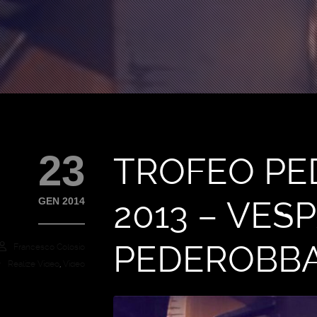
23
TROFEO P
2013 – VES
GEN 2014
PEDEROBB
Francesco Colosio
Realize Video
,
Video