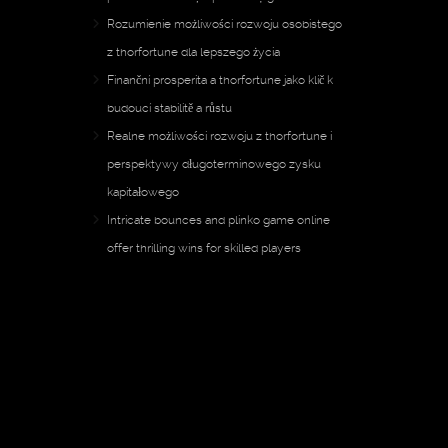
Rozumienie możliwości rozwoju osobistego
z thorfortune dla lepszego życia
Finanční prosperita a thorfortune jako klíč k
budoucí stabilitě a růstu
Realne możliwości rozwoju z thorfortune i
perspektywy długoterminowego zysku
kapitałowego
Intricate bounces and plinko game online
offer thrilling wins for skilled players