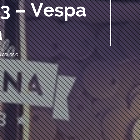
3 – Vespa
a
 COLOSIO