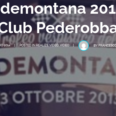
edemontana 201
Club Pederobb
IO 2014
POSTED IN
REALIZE VIDEO
,
VIDEO
BY
FRANCESCO