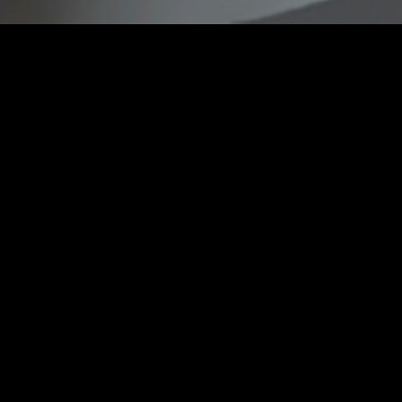
Realize Video
,
Video
27
APR 2017