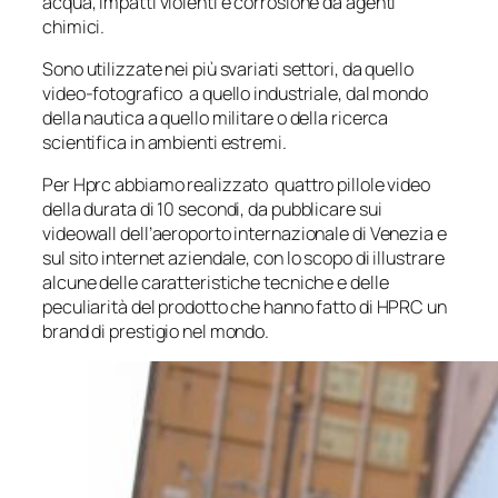
acqua, impatti violenti e corrosione da agenti
chimici.
Sono utilizzate nei più svariati settori, da quello
video-fotografico a quello industriale, dal mondo
della nautica a quello militare o della ricerca
scientifica in ambienti estremi.
Per Hprc abbiamo realizzato quattro pillole video
della durata di 10 secondi, da pubblicare sui
videowall dell’aeroporto internazionale di Venezia e
sul sito internet aziendale, con lo scopo di illustrare
alcune delle caratteristiche tecniche e delle
peculiarità del prodotto che hanno fatto di HPRC un
brand di prestigio nel mondo.