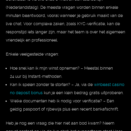
(Nederlandstalig). De meeste vragen worden binnen enkele
minuten beantwoord, vooral wanneer je gebruik maakt van de
live chat. Voor complexe zaken, zoals KYC‑verificatie, kan de
responstijd iets langer zijn, maar het team is over het algemeen
vriendelijk en professioneel.
Enkele veelgestelde vragen:
Hoe snel kan ik mijn winst opnemen? – Meestal binnen
24 uur bij Instant‑methoden.
Kan ik spelen zonder te storten? – Ja, via de
winbeast casino
no deposit bonus
kun je een klein bedrag gratis uitproberen.
Welke documenten heb ik nodig voor verificatie? – Een
geldig paspoort of rijbewijs plus een recent bankafschrift.
Heb je nog een vraag die hier niet aan bod kwam? Neem