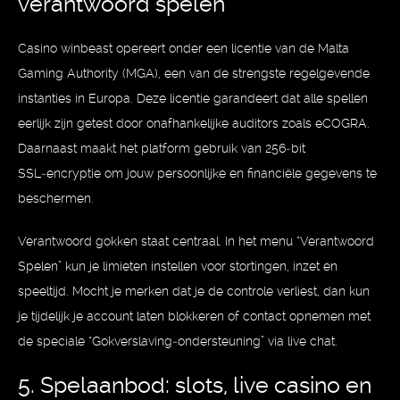
verantwoord spelen
Casino winbeast opereert onder een licentie van de Malta
Gaming Authority (MGA), een van de strengste regelgevende
instanties in Europa. Deze licentie garandeert dat alle spellen
eerlijk zijn getest door onafhankelijke auditors zoals eCOGRA.
Daarnaast maakt het platform gebruik van 256‑bit
SSL‑encryptie om jouw persoonlijke en financiële gegevens te
beschermen.
Verantwoord gokken staat centraal. In het menu “Verantwoord
Spelen” kun je limieten instellen voor stortingen, inzet en
speeltijd. Mocht je merken dat je de controle verliest, dan kun
je tijdelijk je account laten blokkeren of contact opnemen met
de speciale “Gokverslaving‑ondersteuning” via live chat.
5. Spelaanbod: slots, live casino en