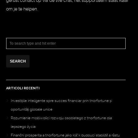
gerust contact op via de live chat; het supportteam staat klaar
om je te helpen.
ARTICOLI RECENTI
Investițiile inteligente spre succes financiar prin thorfortune și
oportunități globale unice
Rozumienie możliwości rozwoju osobistego z thorfortune dla
lepszego życia
Finanční prosperita a thorfortune jako klíč k budoucí stabilitě a růstu