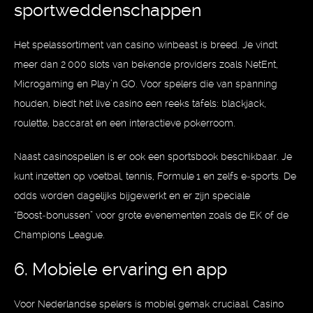
sportweddenschappen
Het spelassortiment van casino winbeast is breed. Je vindt
meer dan 2 000 slots van bekende providers zoals NetEnt,
Microgaming en Play’n GO. Voor spelers die van spanning
houden, biedt het live casino een reeks tafels: blackjack,
roulette, baccarat en een interactieve pokerroom.
Naast casinospellen is er ook een sportsbook beschikbaar. Je
kunt inzetten op voetbal, tennis, Formule 1 en zelfs e‑sports. De
odds worden dagelijks bijgewerkt en er zijn speciale
“Boost‑bonussen” voor grote evenementen zoals de EK of de
Champions League.
6. Mobiele ervaring en app
Voor Nederlandse spelers is mobiel gemak cruciaal. Casino